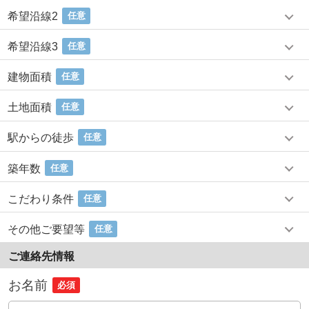
希望沿線2
任意
希望沿線3
任意
建物面積
任意
土地面積
任意
駅からの徒歩
任意
築年数
任意
こだわり条件
任意
その他ご要望等
任意
ご連絡先情報
お名前
必須