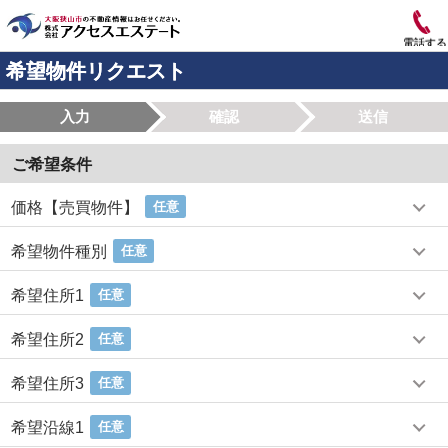
電話する
希望物件リクエスト
入力
確認
送信
ご希望条件
価格【売買物件】
任意
希望物件種別
任意
希望住所1
任意
希望住所2
任意
希望住所3
任意
希望沿線1
任意