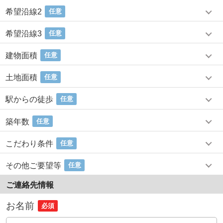
希望沿線2
任意
希望沿線3
任意
建物面積
任意
土地面積
任意
駅からの徒歩
任意
築年数
任意
こだわり条件
任意
その他ご要望等
任意
ご連絡先情報
お名前
必須