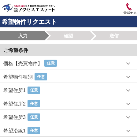
電話する
希望物件リクエスト
入力
確認
送信
ご希望条件
価格【売買物件】
任意
希望物件種別
任意
希望住所1
任意
希望住所2
任意
希望住所3
任意
希望沿線1
任意