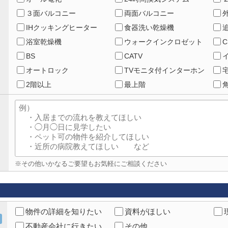
３面バルコニー
両面バルコニー
IHクッキングヒーター
食器洗い乾燥機
浴室乾燥機
ウォークインクロゼット
C
BS
CATV
オートロック
TVモニタ付インターホン
2階以上
最上階
※その他いかなるご要望もお気軽にご相談ください
物件の詳細を知りたい
資料がほしい
不動産会社に行きたい
その他