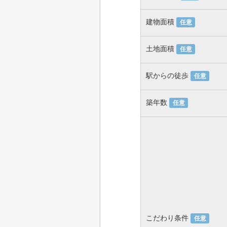
建物面積
任意
土地面積
任意
駅からの徒歩
任意
築年数
任意
こだわり条件
任意