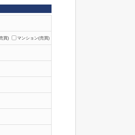
売買)
マンション(売買)