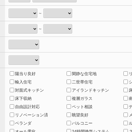
～
～
陽当り良好
閑静な住宅地
輸入住宅
二世帯住宅
対面式キッチン
アイランドキッチン
床下収納
複層ガラス
自由設計対応
ペット相談
リノベーション済
眺望良好
ベランダ
バルコニー
オール電化
24時間換気システム