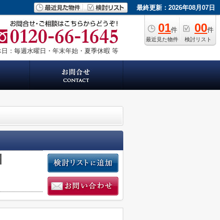
最終更新：2026年08月07日
01
00
件
件
最近見た物件
検討リスト
休日：毎週水曜日・年末年始・夏季休暇 等
積