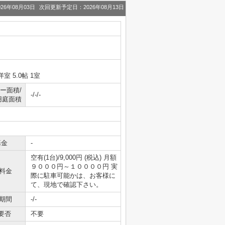
26年08月03日
次回更新予定日：2026年08月13日
洋室 5.0帖 1室
ー面積/
-/-/-
用庭面積
基金
-
空有(1台)/9,000円 (税込) 月額
９０００円～１００００円 実
料金
際に駐車可能かは、お客様に
て、現地で確認下さい。
期間
-/-
要否
不要