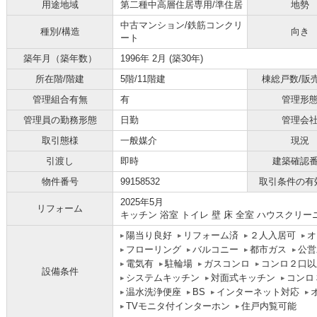
用途地域
第二種中高層住居専用/準住居
地勢
中古マンション/鉄筋コンクリ
種別/構造
向き
ート
築年月（築年数）
1996年 2月 (築30年)
所在階/階建
5階/11階建
棟総戸数/販
管理組合有無
有
管理形
管理員の勤務形態
日勤
管理会
取引態様
一般媒介
現況
引渡し
即時
建築確認
物件番号
99158532
取引条件の有
2025年5月
リフォーム
キッチン 浴室 トイレ 壁 床 全室 ハウスクリ
陽当り良好
リフォーム済
２人入居可
オ
フローリング
バルコニー
都市ガス
公営
電気有
駐輪場
ガスコンロ
コンロ２口以
設備条件
システムキッチン
対面式キッチン
コンロ
温水洗浄便座
BS
インターネット対応
TVモニタ付インターホン
住戸内覧可能