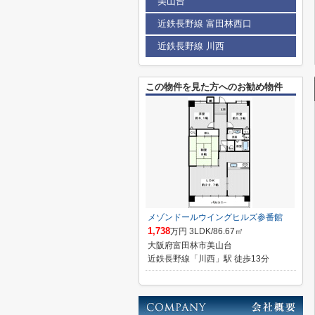
美山台
近鉄長野線 富田林西口
近鉄長野線 川西
この物件を見た方へのお勧め物件
メゾンドールウイングヒルズ参番館
1,738
万円 3LDK/86.67㎡
大阪府富田林市美山台
近鉄長野線「川西」駅 徒歩13分