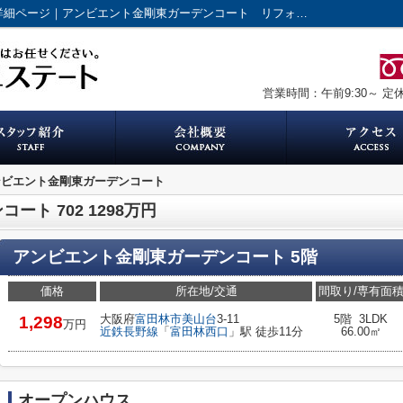
アンビエント金剛東ガーデンコートの702詳細ページ｜アンビエント金剛東ガーデンコート リフォーム済み｜大阪狭山市のアクセスエステート
営業時間：午前9:30～
定
ンビエント金剛東ガーデンコート
ト 702 1298万円
アンビエント金剛東ガーデンコート 5階
価格
所在地/交通
間取り/専有面
大阪府
富田林市
美山台
3-11
5階 3LDK
1,298
万円
近鉄長野線
「
富田林西口
」駅 徒歩11分
66.00㎡
オープンハウス