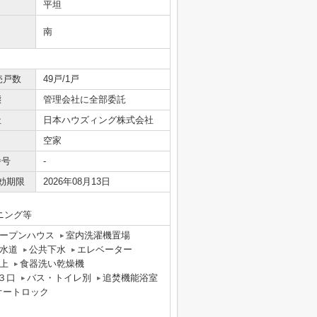
平坦
南
売戸数
49戸/1戸
態
管理会社に全部委託
社
日本ハウズィング株式会社
空家
番号
-
効期限
2026年08月13日
ーニング等
ープンハウス
室内洗濯機置場
水道
公共下水
エレベーター
上
食器洗い乾燥機
３口
バス・トイレ別
追焚機能浴室
オートロック