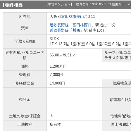
【中古マンション】
物件番号：99158532
情報更新日：20
物件概要
所在地
大阪府
富田林市
美山台
3-11
近鉄長野線
「
富田林西口
」駅 徒歩11分
交通
近鉄長野線
「
川西
」駅 徒歩13分
3LDK
間取り/詳細
LDK 13.7帖 1室
/
和室 6.0帖 1室
/
洋室 6.2帖 1室
/
専有面積/バルコニー面
ルーフバルコニ
66.00㎡/9.31㎡
積
テラス面積/専
価格
1,298万円
管理費
7,300円
修繕積立金
14,900円
修繕積立
権利金
-
駐車場/月額
土地の敷金/保証金
-/-
借地料/借地
土地権利
所有権
国土法届出