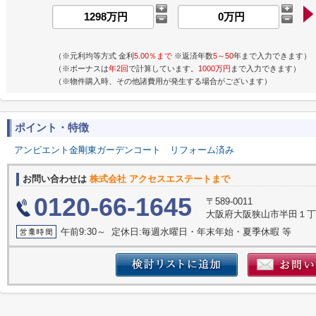
（※元利均等方式 金利
5.00％まで
※返済年数
5～50
年まで入力できます）
（※ボーナスは
年2回
で計算しています。
1000万円
まで入力できます）
（※物件購入時、その他諸費用が発生する場合がございます）
ポイント・特徴
アンビエント金剛東ガーデンコート
リフォーム済み
お問い合わせは
株式会社 アクセスエステートまで
0120-66-1645
〒589-0011
大阪府大阪狭山市半田１丁
午前9:30～ 定休日:毎週水曜日・年末年始・夏季休暇 等