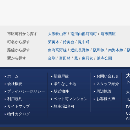
市区町村から探す
大阪狭山市
/
南河内郡河南町
/
堺市西区
町名から探す
茱萸木
/
鈴美台
/
鳳中町
路線から探す
南海高野線
/
近鉄長野線
/
阪和線
/
南海本線
/
駅から探す
金剛
/
富田林
/
鳳
/
東羽衣
/
浜寺公園
ホーム
新築戸建
お問い合わせ
会社概要
条件なし土地
スタッフ紹介
プライバシーポリシー
駅近物件
周辺施設
大
利用規約
ペット可マンション
お客様の声
TE
サイトマップ
駐車場2台可
FA
C
物件カタログ
Al