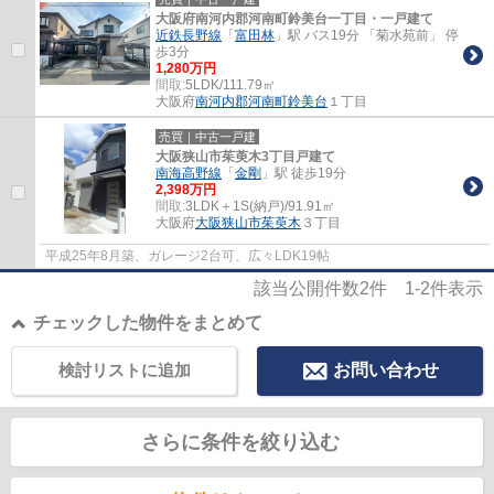
大阪府南河内郡河南町鈴美台一丁目・一戸建て
近鉄長野線
「
富田林
」駅 バス19分 「菊水苑前」 停
歩3分
1,280万円
間取:
5LDK/111.79㎡
大阪府
南河内郡河南町
鈴美台
１丁目
売買｜中古一戸建
大阪狭山市茱萸木3丁目戸建て
南海高野線
「
金剛
」駅 徒歩19分
2,398万円
間取:
3LDK＋1S(納戸)/91.91㎡
大阪府
大阪狭山市
茱萸木
３丁目
平成25年8月築、ガレージ2台可、広々LDK19帖
該当公開件数
2
件
1-2
件表示
チェックした物件をまとめて
検討リストに追加
お問い合わせ
さらに条件を絞り込む