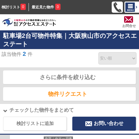
0
0
検討リスト
最近見た物件
お問合せ
駐車場2台可物件特集｜大阪狭山市のアクセスエ
ステート
2
該当物件
件
さらに条件を絞り込む
物件リクエスト
チェックした物件をまとめて
検討リストに追加
お問い合わせ
売買｜中古一戸建