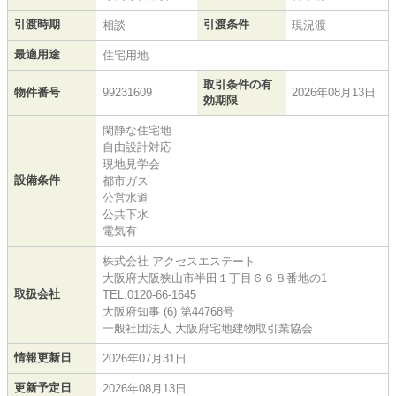
引渡時期
引渡条件
相談
現況渡
最適用途
住宅用地
取引条件の有
物件番号
99231609
2026年08月13日
効期限
閑静な住宅地
自由設計対応
現地見学会
設備条件
都市ガス
公営水道
公共下水
電気有
株式会社 アクセスエステート
大阪府大阪狭山市半田１丁目６６８番地の1
取扱会社
TEL:0120-66-1645
大阪府知事 (6) 第44768号
一般社団法人 大阪府宅地建物取引業協会
情報更新日
2026年07月31日
更新予定日
2026年08月13日