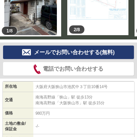
2/8
1/8
メールでお問い合わせする(無料)
電話でお問い合わせする
所在地
大阪府
大阪狭山市
池尻中
３丁目10番14号
南海高野線
「
狭山
」駅 徒歩13分
交通
南海高野線
「
大阪狭山市
」駅 徒歩15分
価格
980万円
土地の敷金/
-/-
保証金