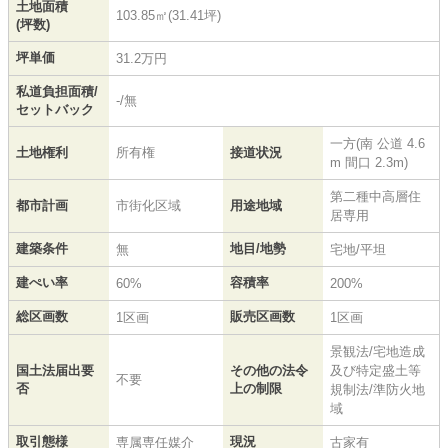
土地面積
103.85㎡(31.41坪)
(坪数)
坪単価
31.2万円
私道負担面積/
-/無
セットバック
一方(南 公道 4.6
土地権利
所有権
接道状況
m 間口 2.3m)
第二種中高層住
都市計画
市街化区域
用途地域
居専用
建築条件
地目/地勢
無
宅地/平坦
建ぺい率
容積率
60%
200%
総区画数
販売区画数
1区画
1区画
景観法/宅地造成
国土法届出要
その他の法令
及び特定盛土等
不要
否
上の制限
規制法/準防火地
域
取引態様
現況
専属専任媒介
古家有