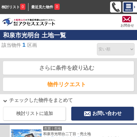
0
0
検討リスト
最近見た物件
お問合せ
和泉市光明台 土地一覧
1
該当物件
区画
さらに条件を絞り込む
物件リクエスト
チェックした物件をまとめて
検討リストに追加
お問い合わせ
売買｜売地
和泉市光明台二丁目・売土地