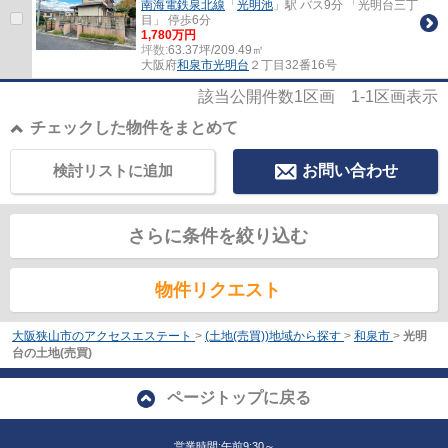
南海電鉄泉北線
「
光明池
」駅 バス9分 「光明台三丁
目」 停歩6分
1,780万円
坪数:
63.37坪/209.49㎡
大阪府
和泉市
光明台
２丁目32番16号
該当公開件数
1
区画
1-1
区画表示
チェックした物件をまとめて
検討リストに追加
お問い合わせ
さらに条件を絞り込む
物件リクエスト
大阪狭山市のアクセスエステート
>
(土地(売買))地域から探す
>
和泉市
>
光明
台の土地(売買)
ページトップに戻る
営業時間:午前9:30～