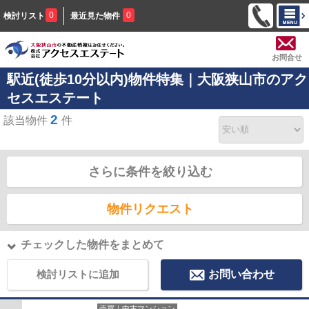
0
0
検討リスト
最近見た物件
お問合せ
駅近(徒歩10分以内)物件特集｜大阪狭山市のアク
セスエステート
2
該当物件
件
さらに条件を絞り込む
物件リクエスト
チェックした物件をまとめて
検討リストに追加
お問い合わせ
売買｜中古マンション