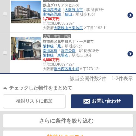
狭山グロリアスヒルズ
南海高野線
「
大阪狭山市
」駅 徒歩7分
南海高野線
「
狭山
」駅 徒歩18分
1,780万円
間取:
3LDK/58.28㎡
大阪府
大阪狭山市
東池尻
２丁目1192-1
売買｜中古一戸建
堺市西区鳳中町八丁・一戸建て
阪和線
「
鳳
」駅 徒歩9分
南海本線
「
浜寺公園
」駅 徒歩18分
阪和線
「
東羽衣
」駅 徒歩19分
4,680万円
間取:
3LDK/89.42㎡
大阪府
堺市西区
鳳中町
８丁273-12
該当公開件数
2
件
1-2
件表示
チェックした物件をまとめて
検討リストに追加
お問い合わせ
さらに条件を絞り込む