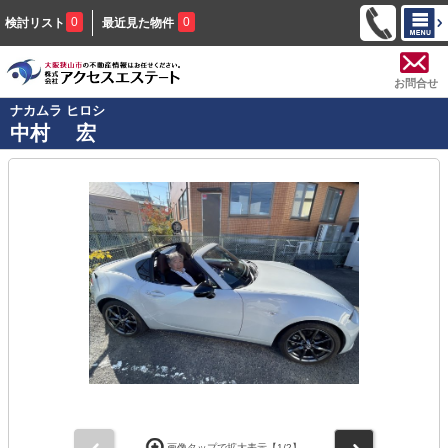
0
0
検討リスト
最近見た物件
お問合せ
ナカムラ ヒロシ
中村 宏
前
次
画像タップで拡大表示【
1
/2】