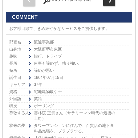
COMMENT
お客様目線で、きめ細やかなサービスをご提供します。
部署名
流通事業部
出身地
大阪府堺市東区
趣味
旅行、ドライブ
長所
何事も諦めず、粘り強い。
短所
諦めが悪い
誕生日
1964年07月15日
キャリア
37年
資格
宅地建物取引士
外国語
英語
特技
ボーリング
尊敬する人
雲林院 正貴さん（サラリーマン時代の最後の
上司）
将来の夢
タワーマンションに住んで、百貨店の地下食
料品売場を、ブラブラする。