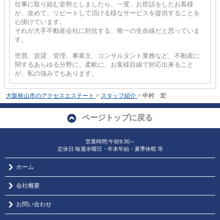
仕事に取り組む姿勢としましたら、一度、お世話をしたお客様
が、改めて、リピートして頂ける様なサービスを提供することを
心掛けています。
それが大手不動産会社に対抗する、唯一の生命線だと思っていま
す。
売買、賃貸、管理、事業主、コンサルタント業務など、不動産に
関するあらゆる分野に、柔軟に、お客様目線で対応出来ること
が、私の強みでもあります。
大阪狭山市のアクセスエステート
>
スタッフ紹介
>
中村 宏
ページトップに戻る
営業時間:午前9:30～
定休日:毎週水曜日・年末年始・夏季休暇 等
ホーム
会社概要
お問い合わせ