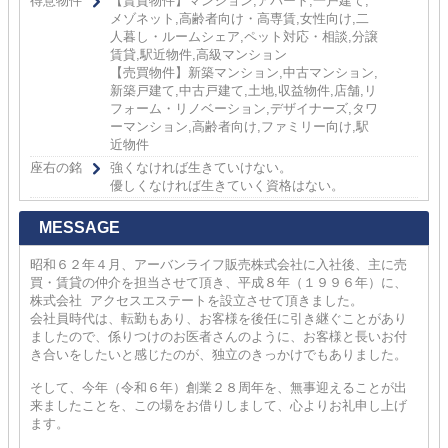
得意物件
【賃貸物件】マンション,アパート,一戸建て,
メゾネット,高齢者向け・高専賃,女性向け,二
人暮し・ルームシェア,ペット対応・相談,分譲
賃貸,駅近物件,高級マンション
【売買物件】新築マンション,中古マンション,
新築戸建て,中古戸建て,土地,収益物件,店舗,リ
フォーム・リノベーション,デザイナーズ,タワ
ーマンション,高齢者向け,ファミリー向け,駅
近物件
座右の銘
強くなければ生きていけない。
優しくなければ生きていく資格はない。
MESSAGE
昭和６２年４月、アーバンライフ販売株式会社に入社後、主に売
買・賃貸の仲介を担当させて頂き、平成８年（１９９６年）に、
株式会社 アクセスエステートを設立させて頂きました。
会社員時代は、転勤もあり、お客様を後任に引き継ぐことがあり
ましたので、係りつけのお医者さんのように、お客様と長いお付
き合いをしたいと感じたのが、独立のきっかけでもありました。
そして、今年（令和６年）創業２８周年を、無事迎えることが出
来ましたことを、この場をお借りしまして、心よりお礼申し上げ
ます。